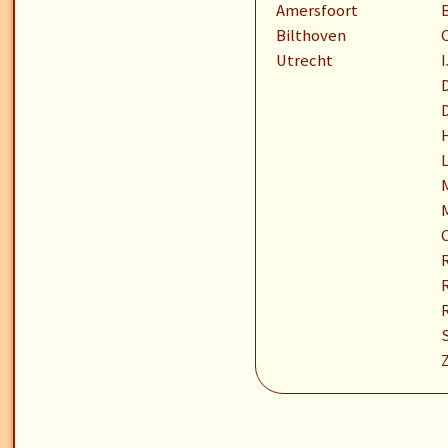
Amersfoort
Bilthoven
Utrecht
I
D
R