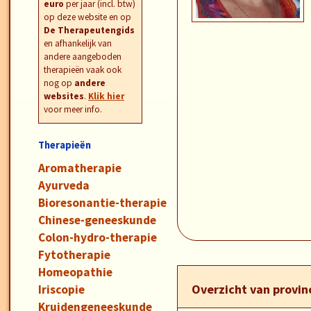
euro
per jaar (incl. btw)
op deze website en op
De Therapeutengids
en afhankelijk van
andere aangeboden
therapieën vaak ook
nog op
andere
websites
.
Klik hier
voor meer info.
Therapieën
Aromatherapie
Ayurveda
Bioresonantie-therapie
Chinese-geneeskunde
Colon-hydro-therapie
Fytotherapie
Homeopathie
Overzicht van provi
Iriscopie
Kruidengeneeskunde