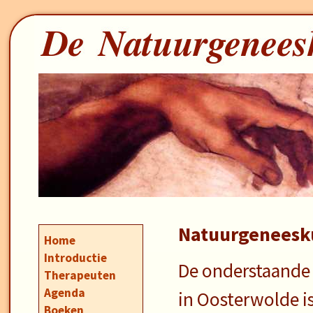
Natuurgeneesk
Home
Introductie
De onderstaande 
Therapeuten
Agenda
in Oosterwolde i
Boeken