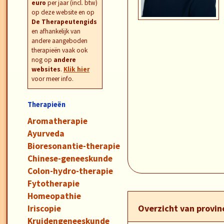
euro
per jaar (incl. btw)
op deze website en op
De Therapeutengids
en afhankelijk van
andere aangeboden
therapieën vaak ook
nog op
andere
websites
.
Klik hier
voor meer info.
Therapieën
Aromatherapie
Ayurveda
Bioresonantie-therapie
Chinese-geneeskunde
Colon-hydro-therapie
Fytotherapie
Homeopathie
Overzicht van provi
Iriscopie
Kruidengeneeskunde