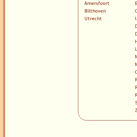
Amersfoort
Bilthoven
Utrecht
I
D
R