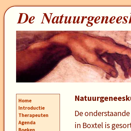
Natuurgeneesku
Home
Introductie
De onderstaande 
Therapeuten
Agenda
in Boxtel is geso
Boeken