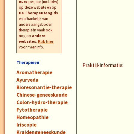
euro
per jaar (incl. btw)
op deze website en op
De Therapeutengids
en afhankelijk van
andere aangeboden
therapieën vaak ook
nog op
andere
websites
.
Klik hier
voor meer info.
Therapieën
Praktijkinformatie:
Aromatherapie
Ayurveda
Bioresonantie-therapie
Chinese-geneeskunde
Colon-hydro-therapie
Fytotherapie
Homeopathie
Iriscopie
Kruidengeneeskunde